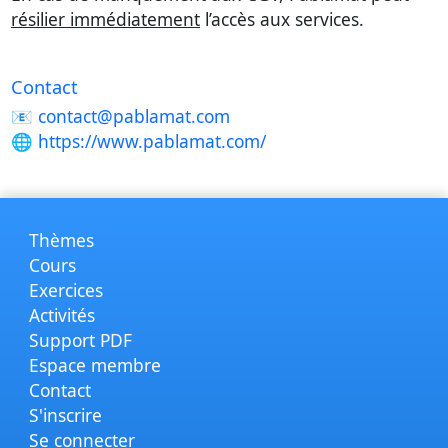
résilier immédiatement
l’accès aux services.
Contact
📧 contact@pablamat.com
🌐 https://www.pablamat.com/
Thèmes
Cours
Exercices
Activités
Support PDF
Espace membre
Contact
S'inscrire
Se connecter