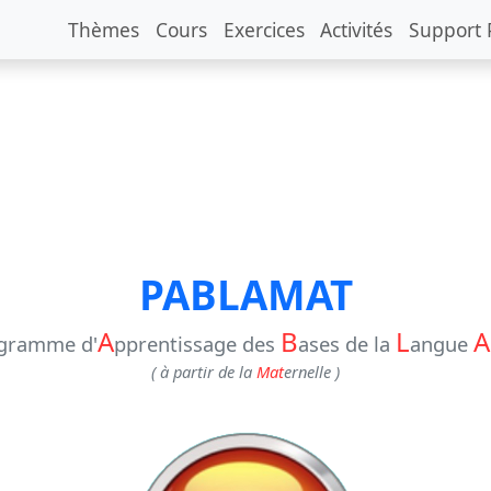
Thèmes
Cours
Exercices
Activités
Support 
PABLAMAT
A
B
L
A
gramme d'
pprentissage des
ases de la
angue
( à partir de la
Mat
ernelle )