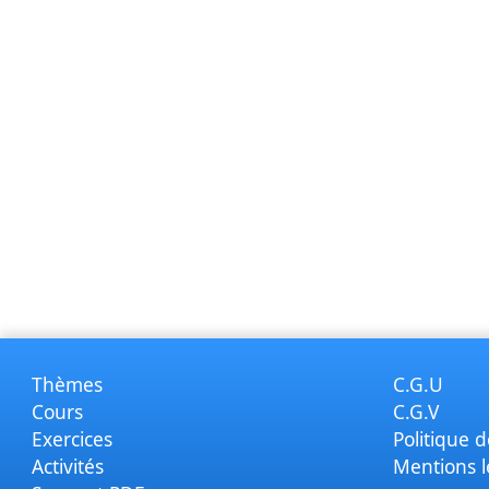
Thèmes
C.G.U
Cours
C.G.V
Exercices
Politique d
Activités
Mentions l