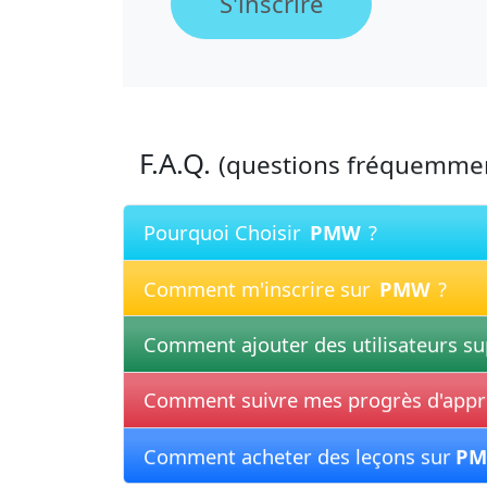
S'inscrire
F.A.Q.
(questions fréquemme
Pourquoi Choisir
PMW
?
Comment m'inscrire sur
PMW
?
Comment ajouter des utilisateurs s
Comment suivre mes progrès d'appr
Comment acheter des leçons sur
P