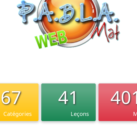
67
41
40
Catégories
Leçons
M