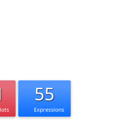
1
55
ots
Expressions