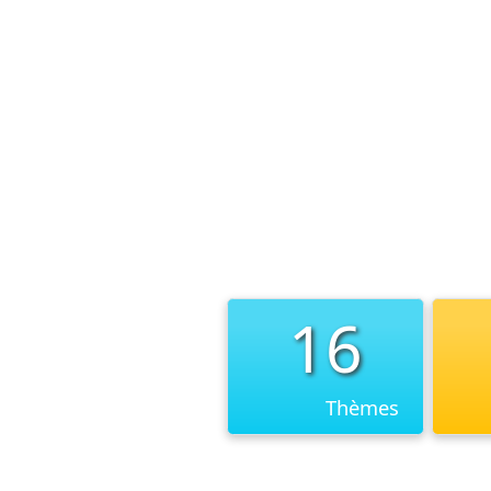
16
Thèmes