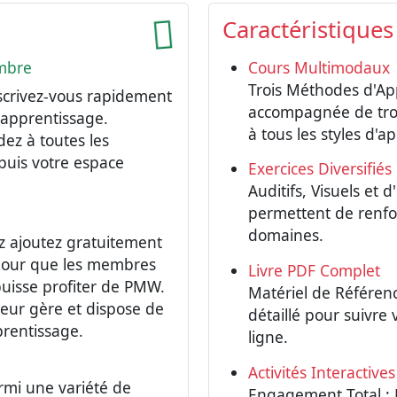
Caractéristiques
embre
Cours Multimodaux
Trois Méthodes d'Ap
scrivez-vous rapidement
accompagnée de troi
'apprentissage.
à tous les styles d'a
ez à toutes les
epuis votre espace
Exercices Diversifiés
Auditifs, Visuels et d
permettent de renfo
domaines.
z ajoutez gratuitement
 pour que les membres
Livre PDF Complet
puisse profiter de PMW.
Matériel de Référenc
ateur gère et dispose de
détaillé pour suivre 
prentissage.
ligne.
Activités Interactives
rmi une variété de
Engagement Total : 