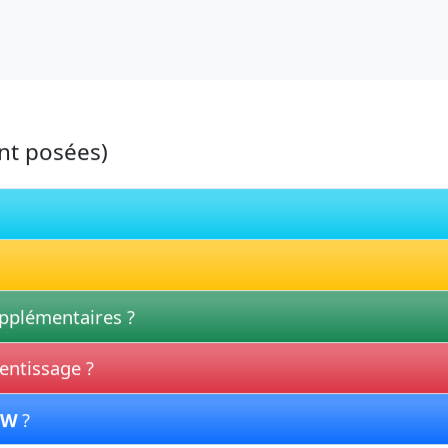
nt posées)
upplémentaires ?
entissage ?
MW
?