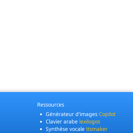
Ressources
Générateur d'images
Copilot
Clavier arabe
lexilogos
Synthèse vocale
ttsmaker